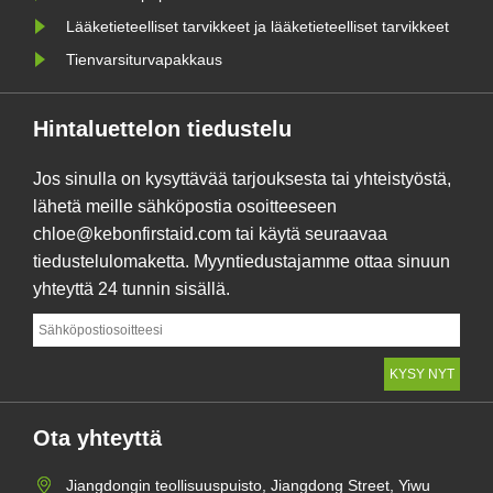
Lääketieteelliset tarvikkeet ja lääketieteelliset tarvikkeet
Tienvarsiturvapakkaus
Hintaluettelon tiedustelu
Jos sinulla on kysyttävää tarjouksesta tai yhteistyöstä,
lähetä meille sähköpostia osoitteeseen
chloe@kebonfirstaid.com tai käytä seuraavaa
tiedustelulomaketta. Myyntiedustajamme ottaa sinuun
yhteyttä 24 tunnin sisällä.
Ota yhteyttä
Jiangdongin teollisuuspuisto, Jiangdong Street, Yiwu