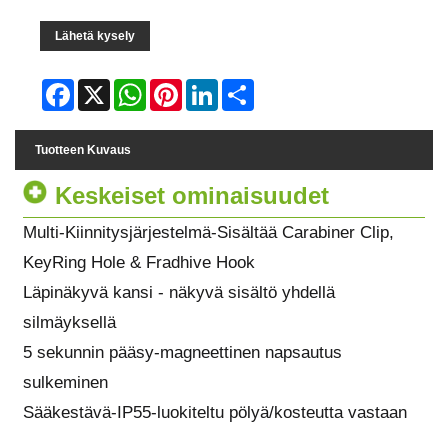
Lähetä kysely
Facebook
X
WhatsApp
Pinterest
LinkedIn
Share
Tuotteen Kuvaus
Keskeiset ominaisuudet
Multi-Kiinnitysjärjestelmä-Sisältää Carabiner Clip,
KeyRing Hole & Fradhive Hook
Läpinäkyvä kansi - näkyvä sisältö yhdellä
silmäyksellä
5 sekunnin pääsy-magneettinen napsautus
sulkeminen
Sääkestävä-IP55-luokiteltu pölyä/kosteutta vastaan