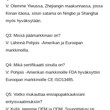
V: Olemme Yiwussa, Zhejiangin maakunnassa, jossa
Kiinan itäosa, siisin satama on Ningbo ja Shanghai
myös hyväksytään.
Q3: Missä päämarkkinasi on?
V: Lähinnä Pohjois -Amerikan ja Euroopan
markkinoilla.
Q4: Mikä sertifikaatti sinulla on?
V: Pohjois -Amerikan markkinoille FDA hyväksyttiin
Euroopan markkinoille CE ISO13485.
Q5: Voitko mukauttaa ensiapupakkauksiani
erityisvaatimuksiin?
V: Kyllä, teemme OEM ja ODM. Suunnittelusi tai