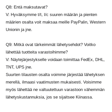
Q8: Entä maksutavat?
V: Hyväksymme t/t, l/c suuren määrän ja pienten
määrien osalta voit maksaa meille PayPalin, Western
Unionin ja jne.
Q9: Mitkä ovat tärkeimmät lähetysehdot? Voitko
lähettää tuotteita varastoihimme?
V: Näytejärjestykselle voidaan toimittaa FedEx, DHL,
TNT, UPS jne.
Suurten tilausten osalta voimme järjestää lähetyksen
merellä, ilmaasi vaatimusten mukaisesti. Voisimme
myös lähettää ne valtuutettuun varastoon vähemmän
lähetyskustannuksia, jos se sijaitsee Kiinassa.