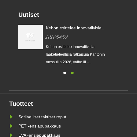
Uutiset
n,
Kebon esittelee innovatiivisia
lääketieteellisiä ratkaisuja
2026/04/09
Kantonin messuilla 2026, vaihe
III – Lääketieteellisten laitteiden
ikä
Kebon esittelee innovatiivisia
osa
lääketieteellisiä ratkaisuja Kantonin
messuilla 2026, vaihe III –
ste
Lääketieteellisten laitteiden osa
GUANGZHOU, Kiina – Kebon,
a
johtava [lyhyt kuvaus
ydinliiketoiminnastasi, esim.
edistyneistä lääkinnällisistä
Tuotteet
laitteista/kuntoutuslaitteista/diagnostisista
ratkaisuista] ......
Sotilaalliset taktiset reput
PET -ensiapupakkaus
EVA -ensiapupakkaus