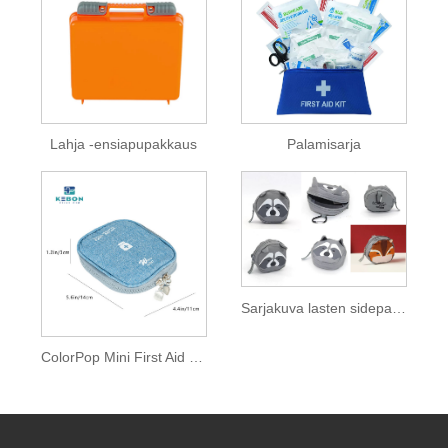
Lahja -ensiapupakkaus
Palamisarja
Sarjakuva lasten sidepakkaus
ColorPop Mini First Aid Kit – taskukokoinen suojelijasi tyylikkäästi