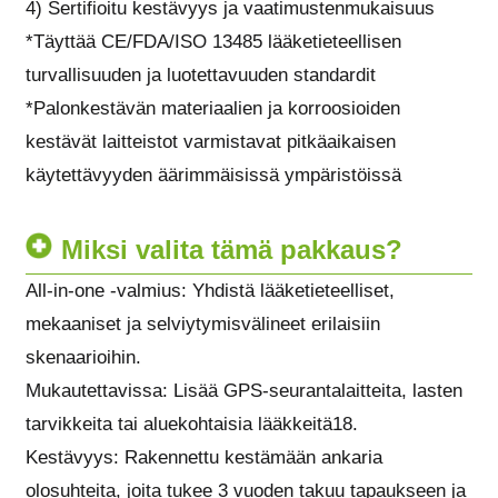
4) Sertifioitu kestävyys ja vaatimustenmukaisuus
*Täyttää CE/FDA/ISO 13485 lääketieteellisen
turvallisuuden ja luotettavuuden standardit
*Palonkestävän materiaalien ja korroosioiden
kestävät laitteistot varmistavat pitkäaikaisen
käytettävyyden äärimmäisissä ympäristöissä
Miksi valita tämä pakkaus?
All-in-one -valmius: Yhdistä lääketieteelliset,
mekaaniset ja selviytymisvälineet erilaisiin
skenaarioihin.
Mukautettavissa: Lisää GPS-seurantalaitteita, lasten
tarvikkeita tai aluekohtaisia ​​lääkkeitä18.
Kestävyys: Rakennettu kestämään ankaria
olosuhteita, joita tukee 3 vuoden takuu tapaukseen ja