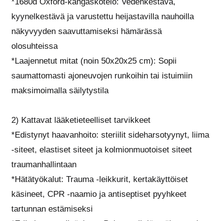
*1680d Oxford-kangaskotelo: Vedenkestävä,
kyynelkestävä ja varustettu heijastavilla nauhoilla
näkyvyyden saavuttamiseksi hämärässä
olosuhteissa
*Laajennetut mitat (noin 50x20x25 cm): Sopii
saumattomasti ajoneuvojen runkoihin tai istuimiin
maksimoimalla säilytystila
2) Kattavat lääketieteelliset tarvikkeet
*Edistynyt haavanhoito: steriilit sideharsotyynyt, liima
-siteet, elastiset siteet ja kolmionmuotoiset siteet
traumanhallintaan
*Hätätyökalut: Trauma -leikkurit, kertakäyttöiset
käsineet, CPR -naamio ja antiseptiset pyyhkeet
tartunnan estämiseksi