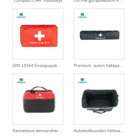
Compact CAR -hätäsarja
On-the-go-ajoneuvon ensiapupakkaus
DIN 13164 Ensiapupakkaus
Premium -auton hätäpaketti
Kannettava tienvarsiherkkisarja
Autoteollisuuden hätäsarjat