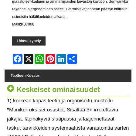
maasto-seikkailujen ja ammattimaisten laivaston käyttöön. Sen vankka
rakenne ja ergonominen asettelu varmistavat nopean pääsyn kriittisiin
esineisiin hätätilanteiden aikana.
Malli:KB7008
Lähetä kysely
Facebook
X
WhatsApp
Pinterest
LinkedIn
Share
Tuotteen Kuvaus
Keskeiset ominaisuudet
1) korkean kapasiteetin ja organisoitu muotoilu
*Monikerroksiset osastot: Sisältää 3+ irrotettavia
jakajia, läpinäkyviä sisäpussia ja laajennettavat
taskut tarvikkeiden systemaattista varastointia varten