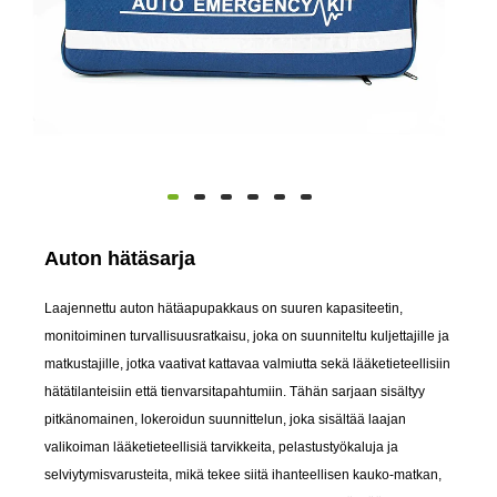
Auton hätäsarja
Laajennettu auton hätäapupakkaus on suuren kapasiteetin,
monitoiminen turvallisuusratkaisu, joka on suunniteltu kuljettajille ja
matkustajille, jotka vaativat kattavaa valmiutta sekä lääketieteellisiin
hätätilanteisiin että tienvarsitapahtumiin. Tähän sarjaan sisältyy
pitkänomainen, lokeroidun suunnittelun, joka sisältää laajan
valikoiman lääketieteellisiä tarvikkeita, pelastustyökaluja ja
selviytymisvarusteita, mikä tekee siitä ihanteellisen kauko-matkan,