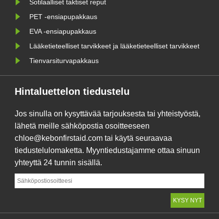
ratkaisuista] ......
Sotilaalliset taktiset reput
PET -ensiapupakkaus
EVA -ensiapupakkaus
Lääketieteelliset tarvikkeet ja lääketieteelliset tarvikkeet
Tienvarsiturvapakkaus
Hintaluettelon tiedustelu
Jos sinulla on kysyttävää tarjouksesta tai yhteistyöstä,
lähetä meille sähköpostia osoitteeseen
chloe@kebonfirstaid.com tai käytä seuraavaa
tiedustelulomaketta. Myyntiedustajamme ottaa sinuun
yhteyttä 24 tunnin sisällä.