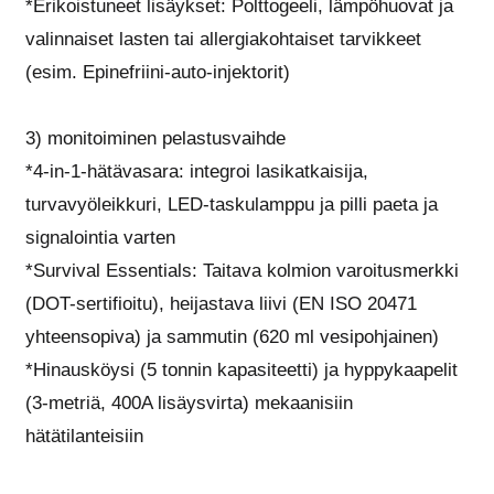
*Erikoistuneet lisäykset: Polttogeeli, lämpöhuovat ja
valinnaiset lasten tai allergiakohtaiset tarvikkeet
(esim. Epinefriini-auto-injektorit)
3) monitoiminen pelastusvaihde
*4-in-1-hätävasara: integroi lasikatkaisija,
turvavyöleikkuri, LED-taskulamppu ja pilli paeta ja
signalointia varten
*Survival Essentials: Taitava kolmion varoitusmerkki
(DOT-sertifioitu), heijastava liivi (EN ISO 20471
yhteensopiva) ja sammutin (620 ml vesipohjainen)
*Hinausköysi (5 tonnin kapasiteetti) ja hyppykaapelit
(3-metriä, 400A lisäysvirta) mekaanisiin
hätätilanteisiin