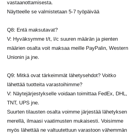
vastaanottamisesta.
Näytteelle se valmistetaan 5-7 työpäivää
Q8: Entä maksutavat?
V: Hyväksymme t/t, l/c suuren määrän ja pienten
määrien osalta voit maksaa meille PayPalin, Western
Unionin ja jne.
Q9: Mitkä ovat tärkeimmät lähetysehdot? Voitko
lähettää tuotteita varastoihimme?
V: Näytejärjestykselle voidaan toimittaa FedEx, DHL,
TNT, UPS jne.
Suurten tilausten osalta voimme järjestää lähetyksen
merellä, ilmaasi vaatimusten mukaisesti. Voisimme
myös lähettää ne valtuutettuun varastoon vähemmän