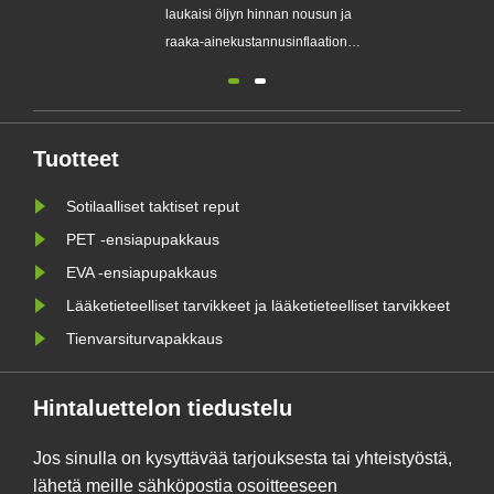
osa
lääketieteellisiä ratkaisuja Kantonin
laukaisi 
messuilla 2026, vaihe III –
raaka-ai
ste
Lääketieteellisten laitteiden osa
Maailman 
GUANGZHOU, Kiina – Kebon,
on suljet
a
johtava [lyhyt kuvaus
shokkiaal
ydinliiketoiminnastasi, esim.
energiama
Tuotteet
edistyneistä lääkinnällisistä
toimitusketjuissa
Sotilaalliset taktiset reput
laitteista/kuntoutuslaitteista/diagnostisista
huhtikuuta 20
ratkaisuista] ......
jännitteid
PET -ensiapupakkaus
EVA -ensiapupakkaus
Lääketieteelliset tarvikkeet ja lääketieteelliset tarvikkeet
Tienvarsiturvapakkaus
Hintaluettelon tiedustelu
Jos sinulla on kysyttävää tarjouksesta tai yhteistyöstä,
lähetä meille sähköpostia osoitteeseen