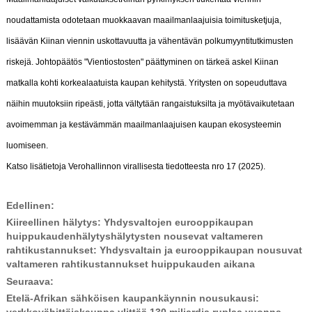
noudattamista odotetaan muokkaavan maailmanlaajuisia toimitusketjuja,
lisäävän Kiinan viennin uskottavuutta ja vähentävän polkumyyntitutkimusten
riskejä. Johtopäätös "Vientiostosten" päättyminen on tärkeä askel Kiinan
matkalla kohti korkealaatuista kaupan kehitystä. Yritysten on sopeuduttava
näihin muutoksiin ripeästi, jotta vältytään rangaistuksilta ja myötävaikutetaan
avoimemman ja kestävämmän maailmanlaajuisen kaupan ekosysteemin
luomiseen.
Katso lisätietoja Verohallinnon virallisesta tiedotteesta nro 17 (2025).
Edellinen:
Kiireellinen hälytys: Yhdysvaltojen eurooppikaupan
huippukaudenhälytyshälytysten nousevat valtameren
rahtikustannukset: Yhdysvaltain ja eurooppikaupan nousuvat
valtameren rahtikustannukset huippukauden aikana
Seuraava:
Etelä-Afrikan sähköisen kaupankäynnin nousukausi:
verkkovähittäiskauppa ylittää 130 miljardia ruplaa vuonna