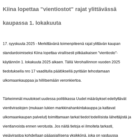
Kiina lopettaa "vientiostot" rajat ylittävässä
kaupassa 1. lokakuuta
17. syyskuuta 2025 - Merkittävänä toimenpiteenä rajat ylittävän kaupan
standardoimiseksi Kiina lopettaa virallisesti pitkäaikaisen "vientiosto"-
käytännön 1. lokakuuta 2025 alkaen. Tällä Verohallinnon vuoden 2025
tiedotuksella nro 17 vaaditulla päätöksellä pyritään tehostamaan
ulkomaankauppaa ja hillitsemään veronkiertoa.
Tärkeimmät muutokset uudessa politiikassa Uudet määräykset edellyttävät
vientivirastojen (mukaan lukien markkinahankintakauppa ja kattavat
ulkomaankaupan palvelut) toimittamaan tarkat tiedot todellisista lähettäjistä ja
vientiarvoista ennen verotusta. Jos näitä tietoja ei ilmoiteta tarkasti,
viejävirastoa kohdellaan pääasiallisena yksikkönä, joka on vastuussa