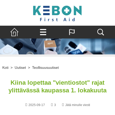
Koti
>
Uutiset
>
Teollisuusuutiset
Kiina lopettaa "vientiostot" rajat
ylittävässä kaupassa 1. lokakuuta
2025-09-17
3
Jätä minulle viesti