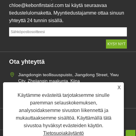
chloe@kebonfirstaid.com tai käytä seuraavaa
tiedustelulomaketta. Myyntiedustajamme ottaa sinuun
yhteyttä 24 tunnin sisällä.
Ota yhteyttä
Jiangdongin teollisuuspuisto, Jiangdong Street, Yiwu
City, Zhejiangin maakunta, Kiina
X
+86-19518020980
Käytämme evästeitä tarjotaksemme sinulle
chloe@kebonfirstaid.com
paremman selauskokemuksen,
analysoidaksemme sivuston liikennettä ja
mukauttaaksemme sisältöä. Käyttämällä tätä
Links
Sitemap
RSS
XML
Tietosuojakäytäntö
sivustoa hyväksyt evästeiden käytön.
Tietosuojakäytäntö