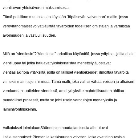
vientiarvon yhteisöveron maksamisesta.
Tämä politiikan muutos ottaa käyttöön "läpäisevän valvonnan" mallin, jossa
veroviranomaiset voivat jäljittää tavaroiden todellisen omistajan ja varmistaa
avoimuuden ja vastuullisuuden.
Mitä on "vientiosto"?"Vientiosto" tarkoittaa käytäntöä, jossa yritykset, joilla ei ole
vientilupaa tai jotka haluavat yksinkertaistaa menettelyjä, ostavat
vientiasiakirjoja yrityksiltä, ​​joilla on lailliset vientioikeudet, ilmoittaa tavaroita
viimeksi mainittujen nimissä. Tämä malli, joka vallitsi vähäarvoisten ja alhaisen
verokannan tuotteiden viennissä, antoi yrityksille mahdollisuuden ohittaa
muodolliset prosessit, mutta se johti usein verotulojen menetyksiin ja
laiminlyöntiriskeihin.
Vaikutukset toimialaanSäännösten noudattamisesta aiheutuvat
lisäkustannukset: Pienten ja keskisuurten yritysten, jotka ovat riippuvaisia