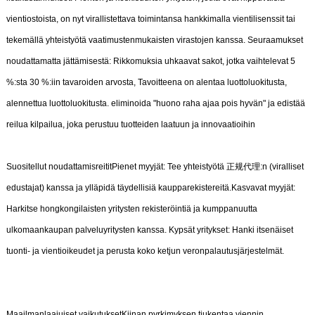
vientiostoista, on nyt virallistettava toimintansa hankkimalla vientilisenssit tai
tekemällä yhteistyötä vaatimustenmukaisten virastojen kanssa. Seuraamukset
noudattamatta jättämisestä: Rikkomuksia uhkaavat sakot, jotka vaihtelevat 5
%:sta 30 %:iin tavaroiden arvosta, Tavoitteena on alentaa luottoluokitusta,
alennettua luottoluokitusta. eliminoida "huono raha ajaa pois hyvän" ja edistää
reilua kilpailua, joka perustuu tuotteiden laatuun ja innovaatioihin
Suositellut noudattamisreititPienet myyjät: Tee yhteistyötä 正规代理:n (viralliset
edustajat) kanssa ja ylläpidä täydellisiä kaupparekistereitä.Kasvavat myyjät:
Harkitse hongkongilaisten yritysten rekisteröintiä ja kumppanuutta
ulkomaankaupan palveluyritysten kanssa. Kypsät yritykset: Hanki itsenäiset
tuonti- ja vientioikeudet ja perusta koko ketjun veronpalautusjärjestelmät.
Maailmanlaajuiset vaikutuksetKiinan pyrkimyksen tiukentaa viennin