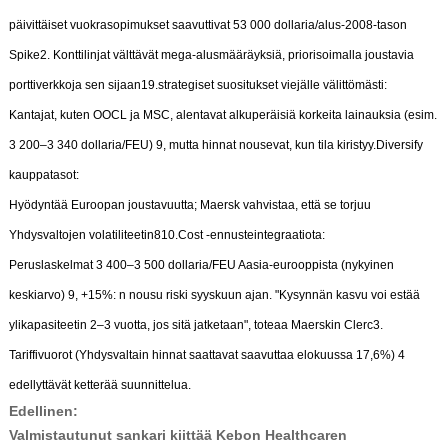
päivittäiset vuokrasopimukset saavuttivat 53 000 dollaria/alus-2008-tason
Spike2. Konttilinjat välttävät mega-alusmääräyksiä, priorisoimalla joustavia
porttiverkkoja sen sijaan19.strategiset suositukset viejälle välittömästi:
Kantajat, kuten OOCL ja MSC, alentavat alkuperäisiä korkeita lainauksia (esim.
3 200–3 340 dollaria/FEU) 9, mutta hinnat nousevat, kun tila kiristyy.Diversify
kauppatasot:
Hyödyntää Euroopan joustavuutta; Maersk vahvistaa, että se torjuu
Yhdysvaltojen volatiliteetin810.Cost -ennusteintegraatiota:
Peruslaskelmat 3 400–3 500 dollaria/FEU Aasia-eurooppista (nykyinen
keskiarvo) 9, +15%: n nousu riski syyskuun ajan. "Kysynnän kasvu voi estää
ylikapasiteetin 2–3 vuotta, jos sitä jatketaan", toteaa Maerskin Clerc3.
Tariffivuorot (Yhdysvaltain hinnat saattavat saavuttaa elokuussa 17,6%) 4
edellyttävät ketterää suunnittelua.
Edellinen:
Valmistautunut sankari kiittää Kebon Healthcaren