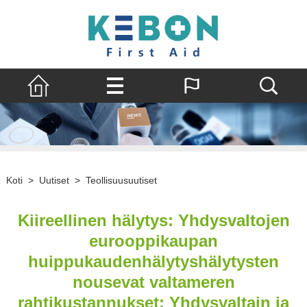
Koti
>
Uutiset
>
Teollisuusuutiset
Kiireellinen hälytys: Yhdysvaltojen
eurooppikaupan
huippukaudenhälytyshälytysten
nousevat valtameren
rahtikustannukset: Yhdysvaltain ja