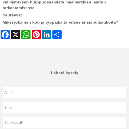
valmistuksen huippuosaamista maamerkkien laadun
tarkastamisessa
Seuraava:
Miksi jokainen koti ja työpaika tarvitsee ensiapulaatikoita?
Facebook
X
WhatsApp
Pinterest
LinkedIn
Share
Lähetä kysely