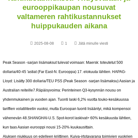
eurooppikaupan nousuvat
valtameren rahtikustannukset
huippukauden aikana
2025-08-08
1
Jätä minulle viesti
Peak Season -sarjan lisämaksut tulevat voimaan: Maersk: toteutetut 500
dollaria/40-45 'astiat (Far East-N. Eurooppa) 17. elokuuta lähtien. HAPAG-
Lloyd: Lisätty 300 dollaria/TEU PSS (Peak Season -sarjan lisämaksu) Aasian ja
Australian reiteille7.Räpäisyvoima: Perinteinen Q3-kysynnän nousu on
yhdenmukainen ja vuoden ajan. Tuonti laski 6,2% vuotta touko-kesäkuussa
tariffien volatiliteetin vuoksi, mutta Euroopan tuonti lisääntyi, mikä kompensoi
vähenevän 48.SHANGHAI-U.S. Spot-korot laskivat> 60% kesäkuusta lähtien,
kun taas Aasian eurooppi nousi 15-20% kuukausittain.
Aluksen niukkuus on edelleen kriittinen. Kuiva-irtotavarana toimivien vuokrien