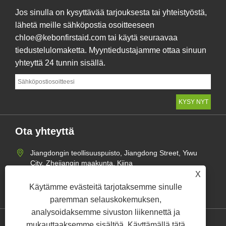
Jos sinulla on kysyttävää tarjouksesta tai yhteistyöstä,
lähetä meille sähköpostia osoitteeseen
chloe@kebonfirstaid.com tai käytä seuraavaa
tiedustelulomaketta. Myyntiedustajamme ottaa sinuun
yhteyttä 24 tunnin sisällä.
Ota yhteyttä
Jiangdongin teollisuuspuisto, Jiangdong Street, Yiwu
City, Zhejiangin maakunta, Kiina
X
+86-19518020980
Käytämme evästeitä tarjotaksemme sinulle
chloe@kebonfirstaid.com
paremman selauskokemuksen,
analysoidaksemme sivuston liikennettä ja
mukauttaaksemme sisältöä. Käyttämällä tätä