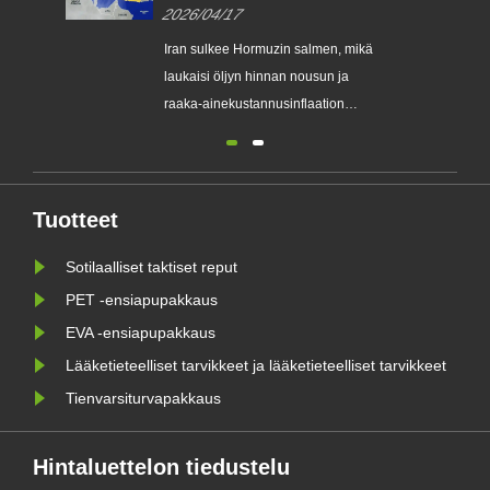
mikä laukaisi öljyn hinnan
2026/04/17
nousun ja raaka-
ainekustannusinflaation
Iran sulkee Hormuzin salmen, mikä
laukaisi öljyn hinnan nousun ja
raaka-ainekustannusinflaation
Maailman tärkein öljyn kuristuspiste
on suljettu, mikä lähettää
shokkiaaltoja maailmanlaajuisilla
energiamarkkinoilla ja
Tuotteet
toimitusketjuissa. Julkaistu: 17.
Sotilaalliset taktiset reput
huhtikuuta 2026 Lähi-idän
jännitteiden dra......
PET -ensiapupakkaus
EVA -ensiapupakkaus
Lääketieteelliset tarvikkeet ja lääketieteelliset tarvikkeet
Tienvarsiturvapakkaus
Hintaluettelon tiedustelu